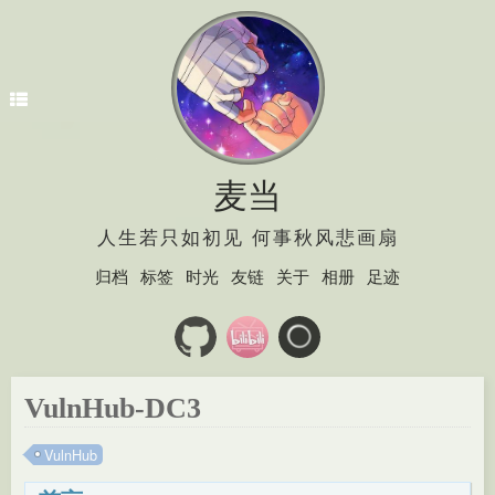
麦当
人生若只如初见 何事秋风悲画扇
归档
标签
时光
友链
关于
相册
足迹
VulnHub-DC3
VulnHub